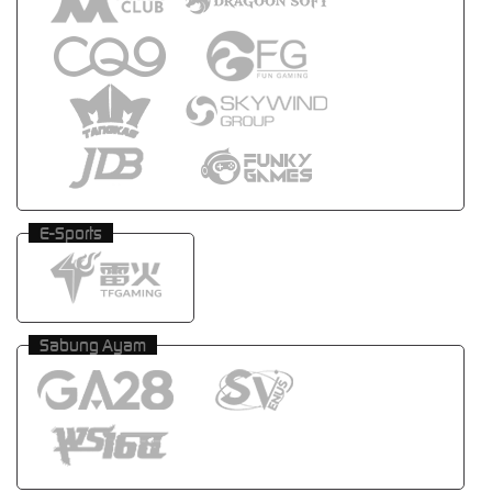
E-Sports
Sabung Ayam