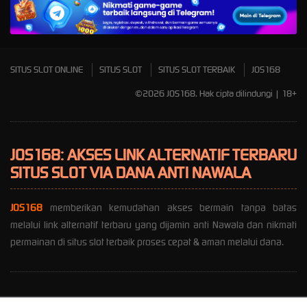
Mahjong Wins 3 – Black
Scatter
SITUS SLOT ONLINE
SITUS SLOT
SITUS SLOT TERBAIK
JOS168
©2026 JOS168. Hak cipta dilindungi | 18+
JOS168: AKSES LINK ALTERNATIF TERBARU
SITUS SLOT VIA DANA ANTI NAWALA
JOS168
memberikan kemudahan akses bermain tanpa batas
melalui link alternatif terbaru yang dijamin anti Nawala dan nikmati
permainan di situs slot terbaik proses cepat & aman melalui dana.