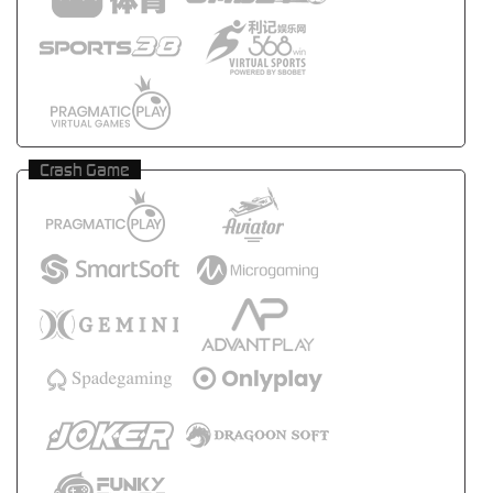
Crash Game