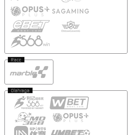
Race
Olahraga