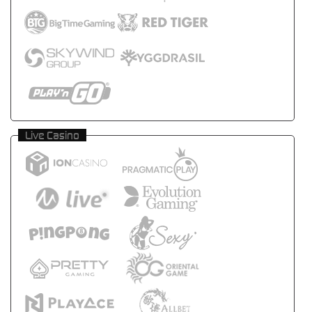
Live Casino