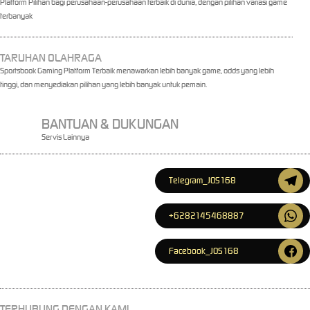
Platform Pilihan bagi perusahaan-perusahaan terbaik di dunia, dengan pilihan variasi game
terbanyak
TARUHAN OLAHRAGA
Sportsbook Gaming Platform Terbaik menawarkan lebih banyak game, odds yang lebih
tinggi, dan menyediakan pilihan yang lebih banyak untuk pemain.
BANTUAN & DUKUNGAN
Servis Lainnya
Telegram_JOS168
+6282145468887
Facebook_JOS168
TERHUBUNG DENGAN KAMI