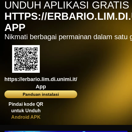
UNDUH APLIKASI GRATIS
IDR
7,914,000.00
Sugar Rush
HTTPS://ERBARIO.LIM.DI.
zeusba****u
IDR
5,076,000.00
APP
Gates of Olympus 1000
Nikmati berbagai permainan dalam satu
kmsu****i
IDR
3,712,000.00
Aztec Gems Deluxe™
hend****2
IDR
3,178,000.00
Gates of Gatot Kaca 1000
https://erbario.lim.di.unimi.it/
zeusba****u
IDR
3,026,000.00
App
Gates of Olympus 1000
Panduan instalasi
zeusba****u
Pindai kode QR
IDR
2,779,500.00
untuk Unduh
Gates of Olympus 1000
Android APK
di****1
IDR
2,664,000.00