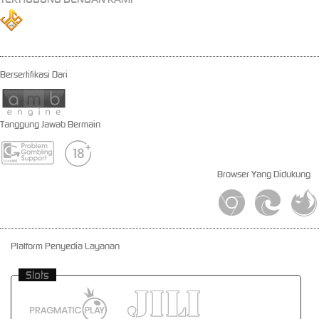
Bersertifikasi Dari
Tanggung Jawab Bermain
Browser Yang Didukung
Platform Penyedia Layanan
Slots