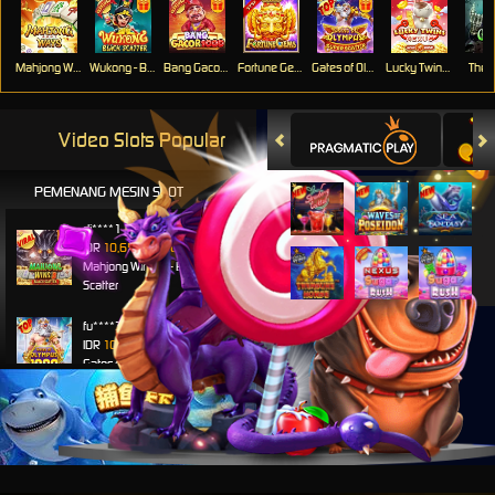
Mahjong Ways
Wukong - Black Scatter
Bang Gacor 1000
Fortune Gems
Gates of Olympus Super Scatter
Lucky Twins Nexus
The 
Video Slots Popular
PEMENANG MESIN SLOT
di****1
IDR
10,653,800.00
Mahjong Wins 3 – Black
Scatter
fu****3
IDR
10,636,880.00
Gates of Olympus 1000
kari****6
IDR
9,602,000.00
Gates of Olympus™
kari****6