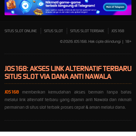
Mahjong Wins 3 – Black
Scatter
SITUS SLOT ONLINE
SITUS SLOT
SITUS SLOT TERBAIK
JOS168
©2026 JOS168. Hak cipta dilindungi | 18+
JOS168: AKSES LINK ALTERNATIF TERBARU
SITUS SLOT VIA DANA ANTI NAWALA
JOS168
memberikan kemudahan akses bermain tanpa batas
melalui link alternatif terbaru yang dijamin anti Nawala dan nikmati
permainan di situs slot terbaik proses cepat & aman melalui dana.