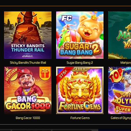
Sticky Bandits Thunder Rail
Sugar Bang Bang 2
Mahjon
Bang Gacor 1000
Fortune Gems
Gates of Olymp