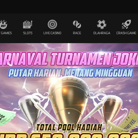
T GAMES
SLOTS
LIVE CASINO
RACE
OLAHRAGA
CRASH GAME