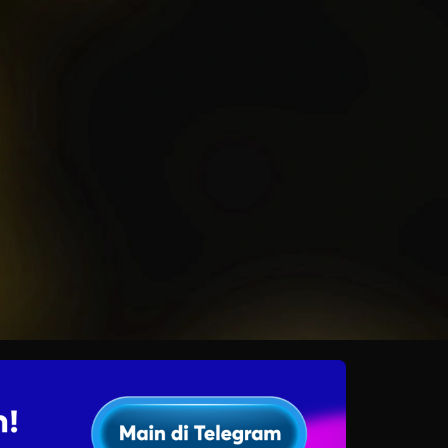
https://erbar
Pandu
Pindai kod
untuk Un
Android 