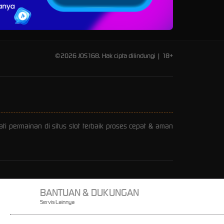
©2026 JOS168. Hak cipta dilindungi | 18+
i permainan di situs slot terbaik proses cepat & aman
BANTUAN & DUKUNGAN
Servis Lainnya