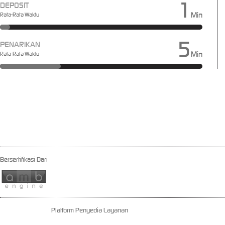
1
DEPOSIT
Min
Rata-Rata Waktu
5
PENARIKAN
Min
Rata-Rata Waktu
Bersertifikasi Dari
Platform Penyedia Layanan