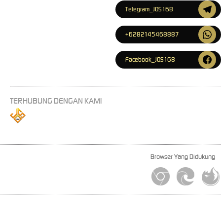
Telegram_JOS168
+6282145468887
Facebook_JOS168
TERHUBUNG DENGAN KAMI
Browser Yang Didukung