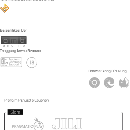
Bersertifikasi Dari
Tanggung Jawab Bermain
Browser Yang Didukung
Platform Penyedia Layanan
Slots