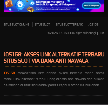
Mahjong Wins 3 – Black
Scatter
SITUS SLOT ONLINE
SITUS SLOT
SITUS SLOT TERBAIK
JOS168
©2026 JOS168. Hak cipta dilindungi | 18+
JOS168: AKSES LINK ALTERNATIF TERBARU
SITUS SLOT VIA DANA ANTI NAWALA
JOS168
memberikan kemudahan akses bermain tanpa batas
melalui link alternatif terbaru yang dijamin anti Nawala dan nikmati
permainan di situs slot terbaik proses cepat & aman melalui dana.