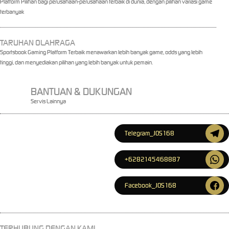
Platform Pilihan bagi perusahaan-perusahaan terbaik di dunia, dengan pilihan variasi game
terbanyak
TARUHAN OLAHRAGA
Sportsbook Gaming Platform Terbaik menawarkan lebih banyak game, odds yang lebih
tinggi, dan menyediakan pilihan yang lebih banyak untuk pemain.
BANTUAN & DUKUNGAN
Servis Lainnya
Telegram_JOS168
+6282145468887
Facebook_JOS168
TERHUBUNG DENGAN KAMI