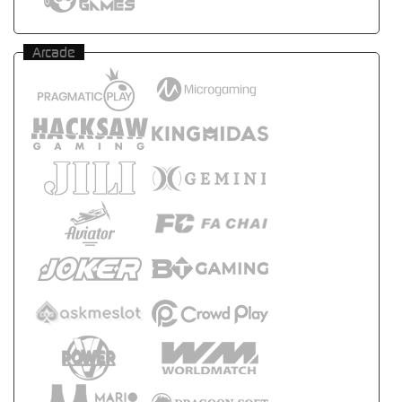
Arcade