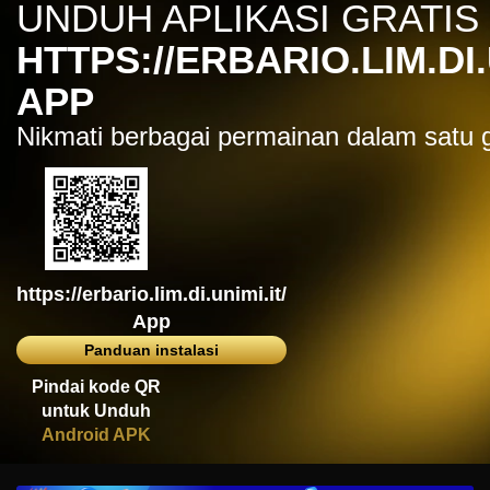
UNDUH APLIKASI GRATIS
IDR
7,914,000.00
Sugar Rush
HTTPS://ERBARIO.LIM.DI.
zeusba****u
IDR
5,076,000.00
APP
Gates of Olympus 1000
Nikmati berbagai permainan dalam satu
kmsu****i
IDR
3,712,000.00
Aztec Gems Deluxe™
hend****2
IDR
3,178,000.00
Gates of Gatot Kaca 1000
https://erbario.lim.di.unimi.it/
zeusba****u
IDR
3,026,000.00
App
Gates of Olympus 1000
Panduan instalasi
zeusba****u
Pindai kode QR
IDR
2,779,500.00
untuk Unduh
Gates of Olympus 1000
Android APK
di****1
IDR
2,664,000.00