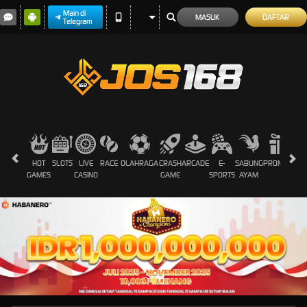
Main di
MASUK
DAFTAR
Telegram
HOT
SLOTS
LIVE
RACE
OLAHRAGA
CRASH
ARCADE
E-
SABUNG
PROMOSI
GAMES
CASINO
GAME
SPORTS
AYAM