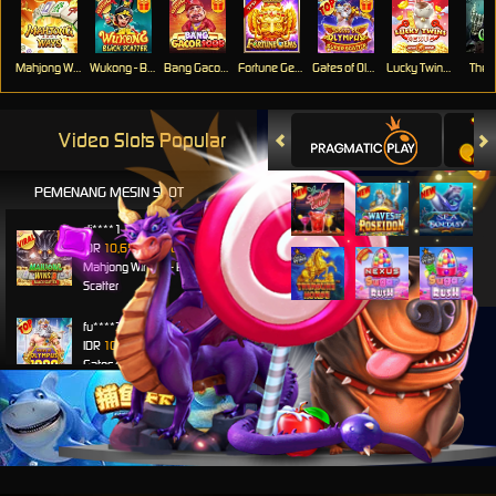
Mahjong Ways
Wukong - Black Scatter
Bang Gacor 1000
Fortune Gems
Gates of Olympus Super Scatter
Lucky Twins Nexus
The 
Video Slots Popular
PEMENANG MESIN SLOT
di****1
IDR
10,653,800.00
Mahjong Wins 3 – Black
Scatter
fu****3
IDR
10,636,880.00
Gates of Olympus 1000
kari****6
IDR
9,602,000.00
Gates of Olympus™
kari****6