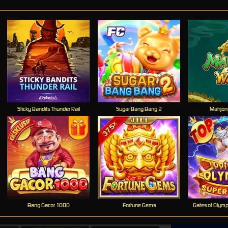
Sticky Bandits Thunder Rail
Sugar Bang Bang 2
Mahjon
Bang Gacor 1000
Fortune Gems
Gates of Olymp