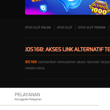
SITUS SLOT ONLINE
SITUS SLOT
SITUS SLOT TERBAIK
JOS168: AKSES LINK ALTERNATIF 
JOS168
memberikan kemudahan akses bermain tanpa bata
melalui dana.
PELAYANAN
Keunggulan Pelayanan