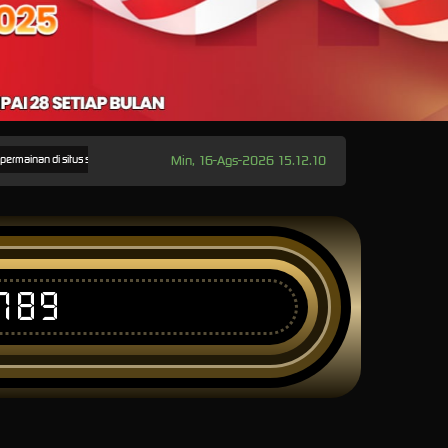
di situs slot terbaik proses cepat & aman melalui dana.
Min, 16-Ags-2026 15.12.10
Info Pemeliharaan: Server Game Mini
,789