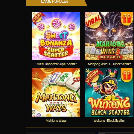
GAME POPULER
Sweet Bonanza Super Scatter
Mahjong Wins 3 – Black Scatter
Mahjong Ways
Wukong - Black Scatter