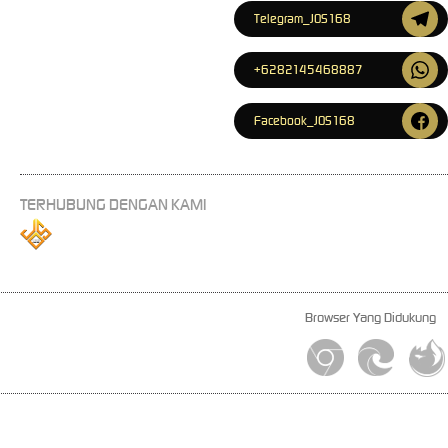
Telegram_JOS168
+6282145468887
Facebook_JOS168
TERHUBUNG DENGAN KAMI
Browser Yang Didukung