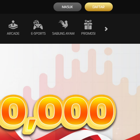
MASUK
DAFTAR
ARCADE
E-SPORTS
SABUNG AYAM
PROMOSI