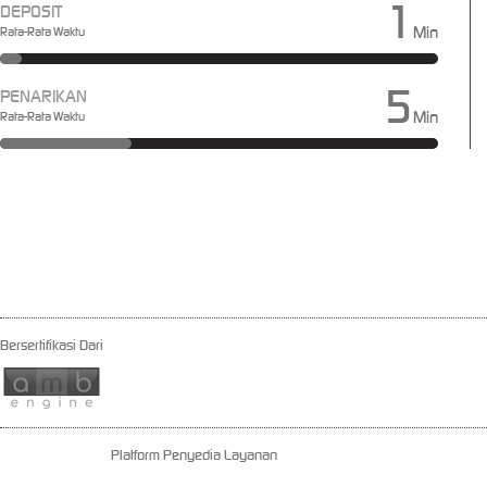
1
DEPOSIT
Min
Rata-Rata Waktu
5
PENARIKAN
Min
Rata-Rata Waktu
Bersertifikasi Dari
Platform Penyedia Layanan