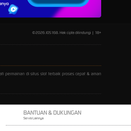
©2026 JOS168. Hak cipta dilindungi | 18+
i permainan di situs slot terbaik proses cepat & aman
BANTUAN & DUKUNGAN
Servis Lainnya