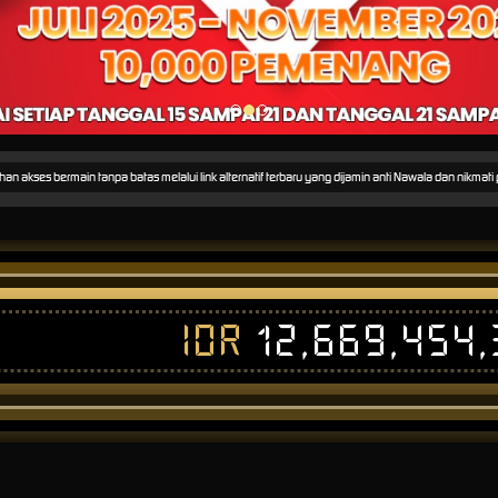
ain tanpa batas melalui link alternatif terbaru yang dijamin anti Nawala dan nikmati permainan d
IDR
12,669,454