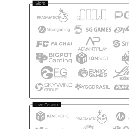
Slots
Live Casino