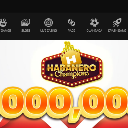
T GAMES
SLOTS
LIVE CASINO
RACE
OLAHRAGA
CRASH GAME