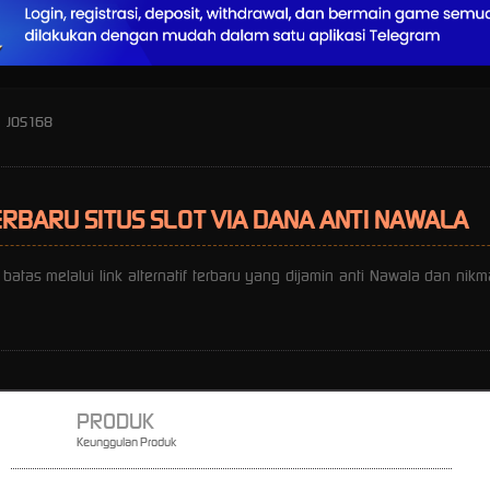
JOS168
TERBARU SITUS SLOT VIA DANA ANTI NAWALA
s melalui link alternatif terbaru yang dijamin anti Nawala dan nikmat
PRODUK
Keunggulan Produk