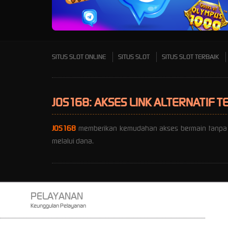
SITUS SLOT ONLINE
SITUS SLOT
SITUS SLOT TERBAIK
JOS168: AKSES LINK ALTERNATIF 
JOS168
memberikan kemudahan akses bermain tanpa bata
melalui dana.
PELAYANAN
Keunggulan Pelayanan