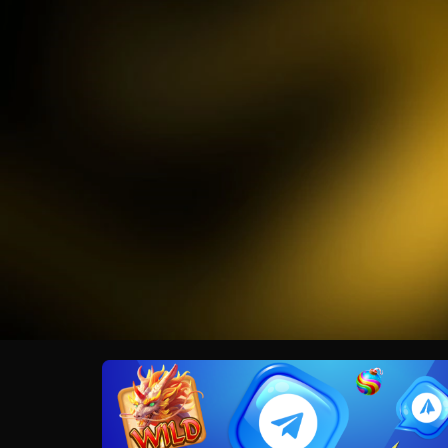
kmsu****i
IDR
3,712,000.00
Aztec Gems Deluxe™
hend****2
IDR
3,178,000.00
Gates of Gatot Kaca 1000
zeusba****u
IDR
3,026,000.00
Gates of Olympus 1000
zeusba****u
IDR
2,779,500.00
Gates of Olympus 1000
di****1
IDR
2,664,000.00
Mahjong Wins 3 – Black
Scatter