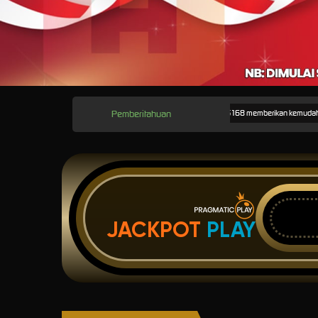
Pemberitahuan
JOS168 memberikan kemudahan akses berma
JACKPOT
PLAY