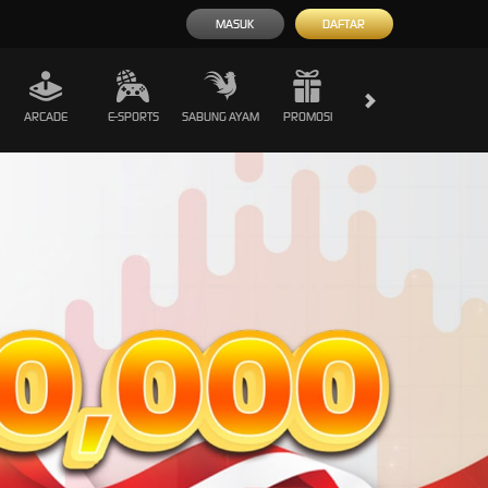
MASUK
DAFTAR
ARCADE
E-SPORTS
SABUNG AYAM
PROMOSI