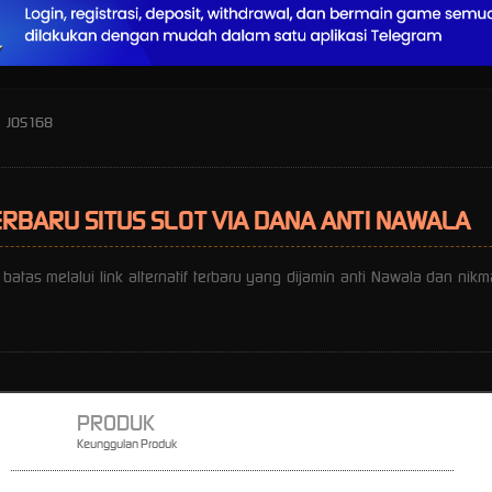
JOS168
TERBARU SITUS SLOT VIA DANA ANTI NAWALA
s melalui link alternatif terbaru yang dijamin anti Nawala dan nikmat
PRODUK
Keunggulan Produk