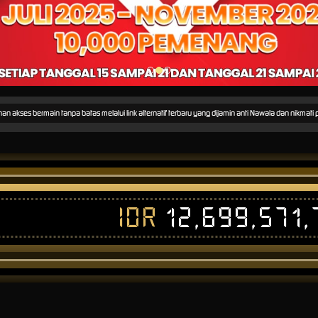
in tanpa batas melalui link alternatif terbaru yang dijamin anti Nawala dan nikmati permainan d
IDR
12,699,571