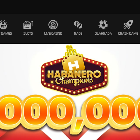
T GAMES
SLOTS
LIVE CASINO
RACE
OLAHRAGA
CRASH GAME