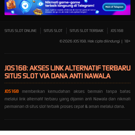
Mahjong Wins 3 – Black
Scatter
SITUS SLOT ONLINE
SITUS SLOT
SITUS SLOT TERBAIK
JOS168
©2026 JOS168. Hak cipta dilindungi | 18+
JOS168: AKSES LINK ALTERNATIF TERBARU
SITUS SLOT VIA DANA ANTI NAWALA
JOS168
memberikan kemudahan akses bermain tanpa batas
melalui link alternatif terbaru yang dijamin anti Nawala dan nikmati
permainan di situs slot terbaik proses cepat & aman melalui dana.