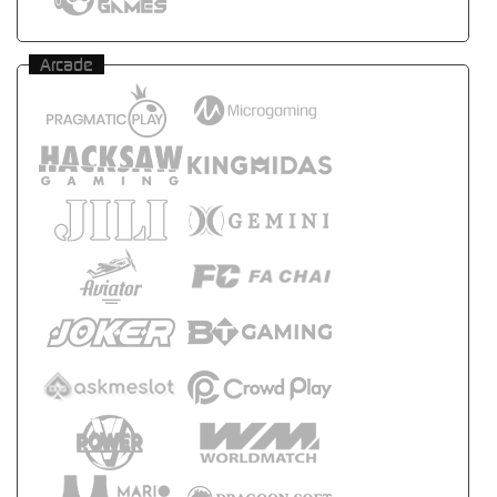
Arcade