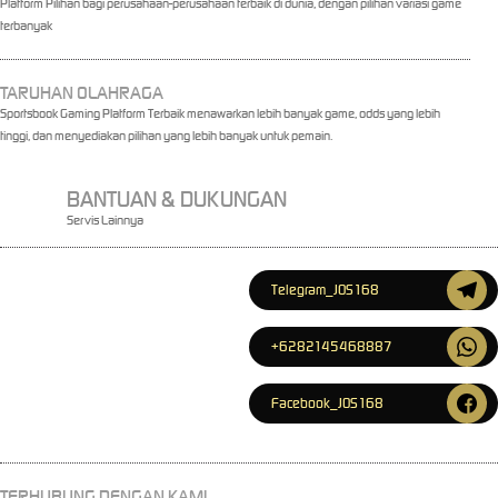
Platform Pilihan bagi perusahaan-perusahaan terbaik di dunia, dengan pilihan variasi game
terbanyak
TARUHAN OLAHRAGA
Sportsbook Gaming Platform Terbaik menawarkan lebih banyak game, odds yang lebih
tinggi, dan menyediakan pilihan yang lebih banyak untuk pemain.
BANTUAN & DUKUNGAN
Servis Lainnya
Telegram_JOS168
+6282145468887
Facebook_JOS168
TERHUBUNG DENGAN KAMI