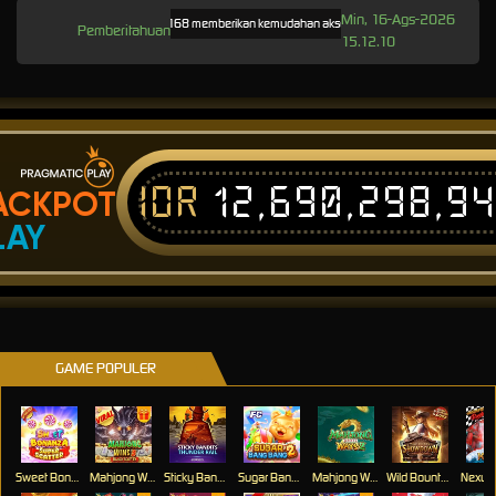
Min, 16-Ags-2026
JOS168 memberikan kemudahan akses bermain tanpa batas melalui link alte
Pemberitahuan
15.12.10
IDR
12,690,298,9
ACKPOT
LAY
GAME POPULER
Sweet Bonanza Super Scatter
Mahjong Wins 3 – Black Scatter
Sticky Bandits Thunder Rail
Sugar Bang Bang 2
Mahjong Ways 2
Wild Bounty Showdown