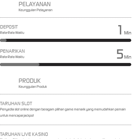
PELAYANAN
Keunggulan Pelayanan
1
DEPOSIT
Min
Rata-Rata Waktu
5
PENARIKAN
Min
Rata-Rata Waktu
PRODUK
Keunggulan Produk
TARUHAN SLOT
Penyedia slot online dengan beragam pilihan game menarik yang memudahkan pemain
untuk mencapai jackpot
TARUHAN LIVE KASINO