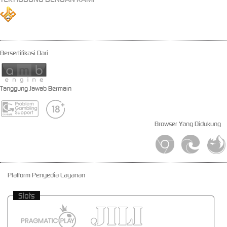
Bersertifikasi Dari
Tanggung Jawab Bermain
Browser Yang Didukung
Platform Penyedia Layanan
Slots