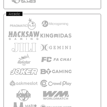
Arcade