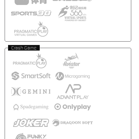
Crash Game