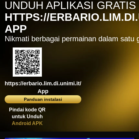
UNDUH APLIKASI GRATIS
IDR
7,914,000.00
Sugar Rush
HTTPS://ERBARIO.LIM.DI.
zeusba****u
IDR
5,076,000.00
APP
Gates of Olympus 1000
Nikmati berbagai permainan dalam satu
kmsu****i
IDR
3,712,000.00
Aztec Gems Deluxe™
hend****2
IDR
3,178,000.00
Gates of Gatot Kaca 1000
https://erbario.lim.di.unimi.it/
zeusba****u
IDR
3,026,000.00
App
Gates of Olympus 1000
Panduan instalasi
zeusba****u
Pindai kode QR
IDR
2,779,500.00
untuk Unduh
Gates of Olympus 1000
Android APK
di****1
IDR
2,664,000.00