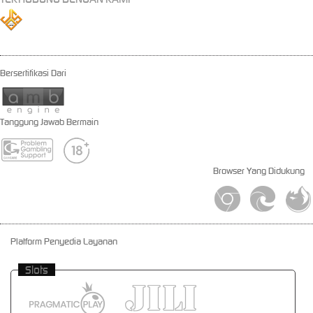
Bersertifikasi Dari
Tanggung Jawab Bermain
Browser Yang Didukung
Platform Penyedia Layanan
Slots