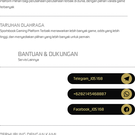
Platform Pilihan bagi perusahaan-perusahaan terbaik di dunia, dengan pilihan variasi game
terbanyak
TARUHAN OLAHRAGA
Sportsbook Gaming Platform Terbaik menawarkan lebih banyak game, odds yang lebih
tinggi, dan menyediakan pilihan yang lebih banyak untuk pemain.
BANTUAN & DUKUNGAN
Servis Lainnya
Telegram_JOS168
+6282145468887
Facebook_JOS168
TERHUBUNG DENGAN KAMI