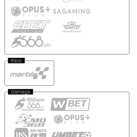
Race
Olahraga