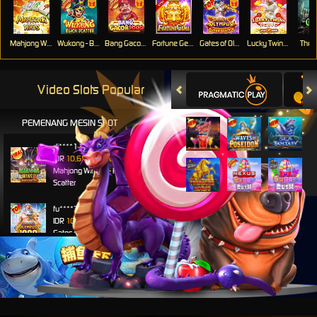
Mahjong Ways
Wukong - Black Scatter
Bang Gacor 1000
Fortune Gems
Gates of Olympus Super Scatter
Lucky Twins Nexus
The 
Video Slots Popular
PEMENANG MESIN SLOT
di****1
IDR
10,653,800.00
Mahjong Wins 3 – Black
Scatter
fu****3
IDR
10,636,880.00
Gates of Olympus 1000
kari****6
IDR
9,602,000.00
Gates of Olympus™
kari****6