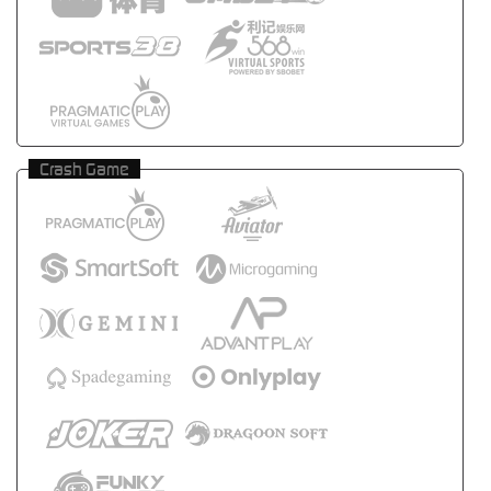
Crash Game