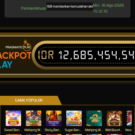
Min, 16-Ags-2026
JOS168 memberikan kemudahan akses bermain tanpa batas melalui link alt
Pemberitahuan
15.12.10
IDR
12,685,454,5
ACKPOT
LAY
GAME POPULER
Sweet Bonanza Super Scatter
Mahjong Wins 3 – Black Scatter
Sticky Bandits Thunder Rail
Sugar Bang Bang 2
Mahjong Ways 2
Wild Bounty Showdown