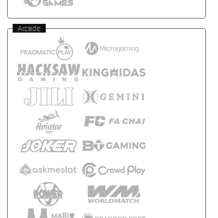
Arcade