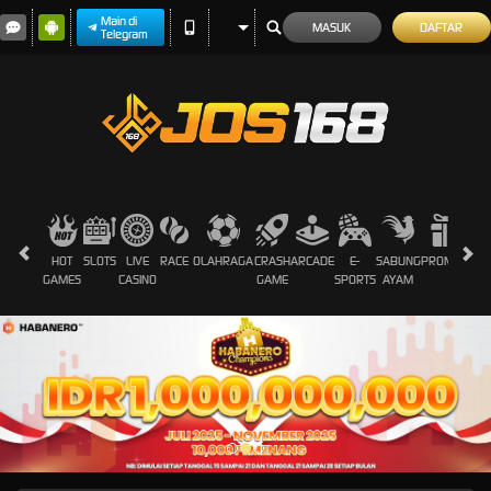
Main di
MASUK
DAFTAR
Telegram
HOT
SLOTS
LIVE
RACE
OLAHRAGA
CRASH
ARCADE
E-
SABUNG
PROMOSI
GAMES
CASINO
GAME
SPORTS
AYAM