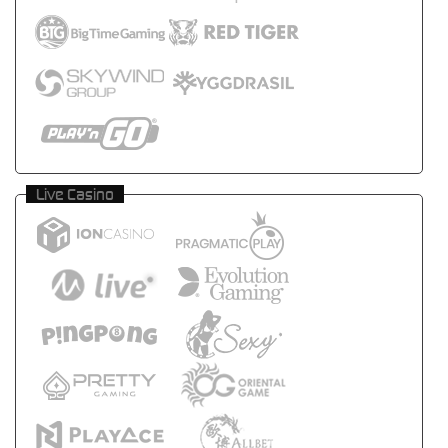
Live Casino