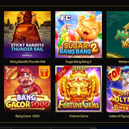
Sticky Bandits Thunder Rail
Sugar Bang Bang 2
Mahjon
Bang Gacor 1000
Fortune Gems
Gates of Olymp