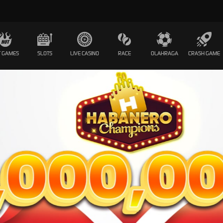
T GAMES
SLOTS
LIVE CASINO
RACE
OLAHRAGA
CRASH GAME