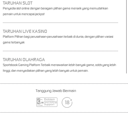
TARUHAN SLOT
Penyedia slot online dengan beragam pilihan game menarik yang memudahkan
pemain untuk mencapai jackpot
TARUHAN LIVE KASINO
Platform Pilihan bagi perusahaan-perusahaan terbaik di dunia, dengan pilihan variasi
game terbanyak
TARUHAN OLAHRAGA
Sportsbook Gaming Platform Terbaik menawarkan lebih banyak game, odds yang lebih
tinggi, dan menyediakan pilihan yang lebih banyak untuk pemain.
Tanggung Jawab Bermain