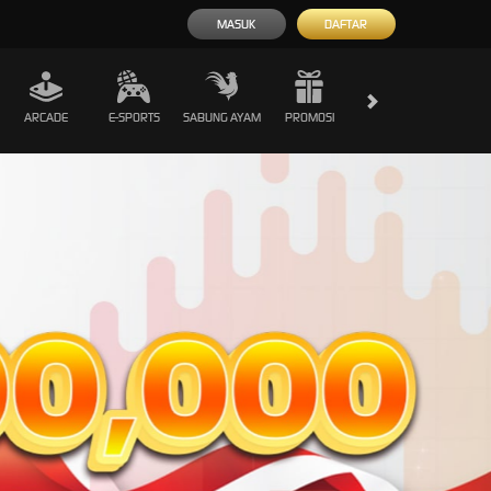
MASUK
DAFTAR
ARCADE
E-SPORTS
SABUNG AYAM
PROMOSI