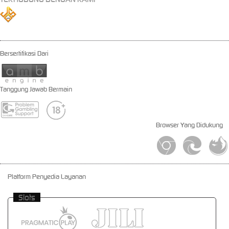
Bersertifikasi Dari
Tanggung Jawab Bermain
Browser Yang Didukung
Platform Penyedia Layanan
Slots