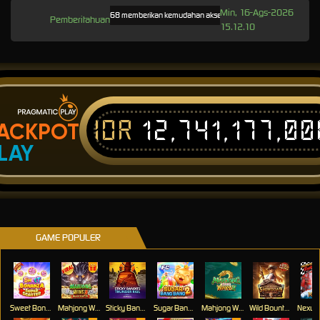
Min, 16-Ags-2026
JOS168 memberikan kemudahan akses bermain tanpa batas melalui link alter
Pemberitahuan
15.12.10
IDR
12,741,177,0
ACKPOT
LAY
GAME POPULER
Sweet Bonanza Super Scatter
Mahjong Wins 3 – Black Scatter
Sticky Bandits Thunder Rail
Sugar Bang Bang 2
Mahjong Ways 2
Wild Bounty Showdown