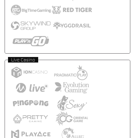
Live Casino