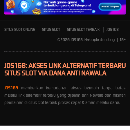
Mahjong Wins 3 – Black
Scatter
SITUS SLOT ONLINE
SITUS SLOT
SITUS SLOT TERBAIK
JOS168
©2026 JOS168. Hak cipta dilindungi | 18+
JOS168: AKSES LINK ALTERNATIF TERBARU
SITUS SLOT VIA DANA ANTI NAWALA
JOS168
memberikan kemudahan akses bermain tanpa batas
melalui link alternatif terbaru yang dijamin anti Nawala dan nikmati
permainan di situs slot terbaik proses cepat & aman melalui dana.