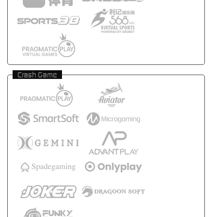
Crash Game