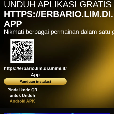
UNDUH APLIKASI GRATIS
IDR
7,914,000.00
Sugar Rush
HTTPS://ERBARIO.LIM.DI.
zeusba****u
IDR
5,076,000.00
APP
Gates of Olympus 1000
Nikmati berbagai permainan dalam satu
kmsu****i
IDR
3,712,000.00
Aztec Gems Deluxe™
hend****2
IDR
3,178,000.00
Gates of Gatot Kaca 1000
https://erbario.lim.di.unimi.it/
zeusba****u
IDR
3,026,000.00
App
Gates of Olympus 1000
Panduan instalasi
zeusba****u
Pindai kode QR
IDR
2,779,500.00
untuk Unduh
Gates of Olympus 1000
Android APK
di****1
IDR
2,664,000.00