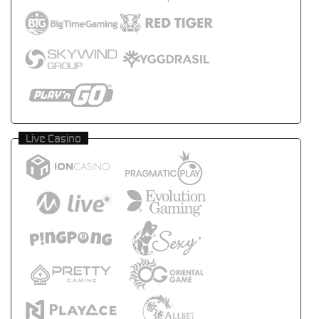
Live Casino