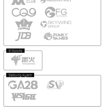
E-Sports
Sabung Ayam