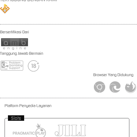
Bersertifikasi Dari
Tanggung Jawab Bermain
Browser Yang Didukung
Platform Penyedia Layanan
Slots