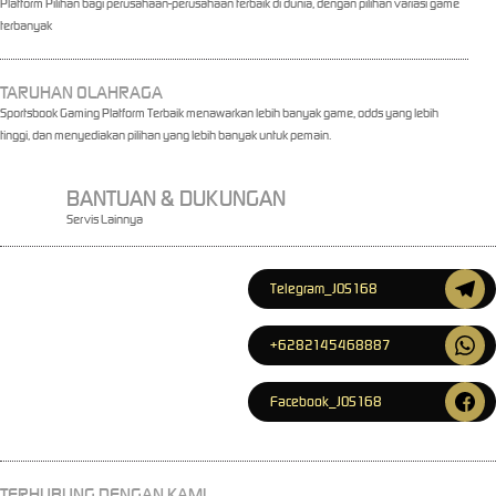
Platform Pilihan bagi perusahaan-perusahaan terbaik di dunia, dengan pilihan variasi game
terbanyak
TARUHAN OLAHRAGA
Sportsbook Gaming Platform Terbaik menawarkan lebih banyak game, odds yang lebih
tinggi, dan menyediakan pilihan yang lebih banyak untuk pemain.
BANTUAN & DUKUNGAN
Servis Lainnya
Telegram_JOS168
+6282145468887
Facebook_JOS168
TERHUBUNG DENGAN KAMI