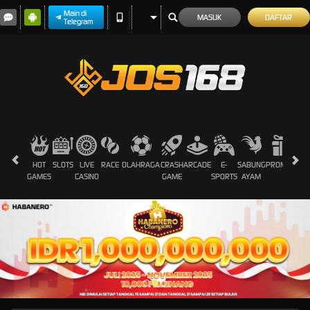
Main di
MASUK
DAFTAR
Telegram
HOT
SLOTS
LIVE
RACE
OLAHRAGA
CRASH
ARCADE
E-
SABUNG
PROMOSI
GAMES
CASINO
GAME
SPORTS
AYAM