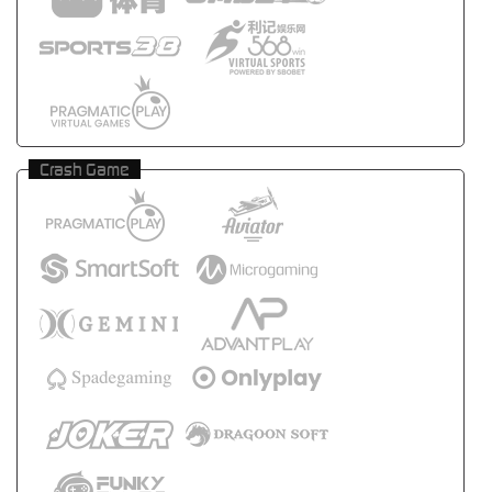
Crash Game