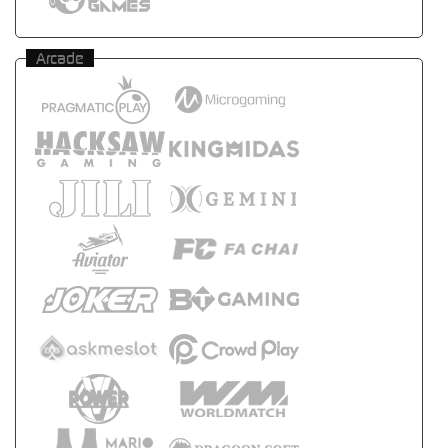
Arcade