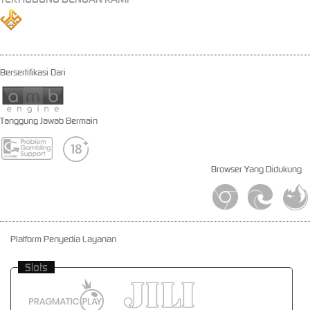
Bersertifikasi Dari
Tanggung Jawab Bermain
Browser Yang Didukung
Platform Penyedia Layanan
Slots