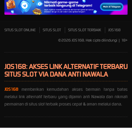
Mahjong Wins 3 – Black
Scatter
SITUS SLOT ONLINE
SITUS SLOT
SITUS SLOT TERBAIK
JOS168
©2026 JOS168. Hak cipta dilindungi | 18+
JOS168: AKSES LINK ALTERNATIF TERBARU
SITUS SLOT VIA DANA ANTI NAWALA
JOS168
memberikan kemudahan akses bermain tanpa batas
melalui link alternatif terbaru yang dijamin anti Nawala dan nikmati
permainan di situs slot terbaik proses cepat & aman melalui dana.