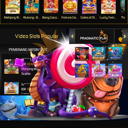
Mahjong Ways
Wukong - Black Scatter
Bang Gacor 1000
Fortune Gems
Gates of Olympus Super Scatter
Lucky Twins Nexus
The 
Video Slots Popular
PEMENANG MESIN SLOT
di****1
IDR
10,653,800.00
Mahjong Wins 3 – Black
Scatter
fu****3
IDR
10,636,880.00
Gates of Olympus 1000
kari****6
IDR
9,602,000.00
Gates of Olympus™
kari****6