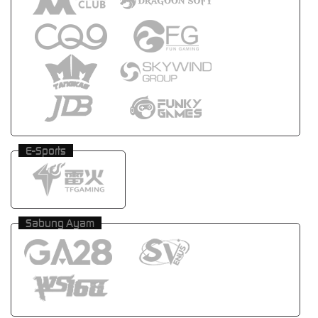
E-Sports
Sabung Ayam