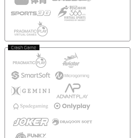
Crash Game