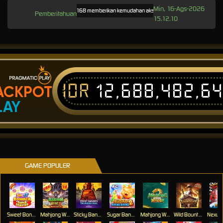
Min, 16-Ags-2026
JOS168 memberikan kemudahan akses bermain tanpa batas melalui link alt
Pemberitahuan
15.12.10
IDR
12,688,482,6
ACKPOT
LAY
GAME POPULER
Sweet Bonanza Super Scatter
Mahjong Wins 3 – Black Scatter
Sticky Bandits Thunder Rail
Sugar Bang Bang 2
Mahjong Ways 2
Wild Bounty Showdown