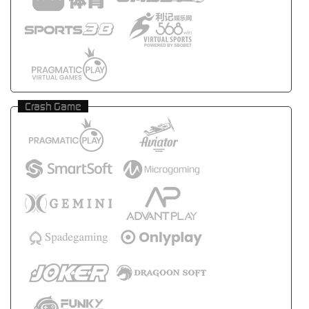
Crash Game