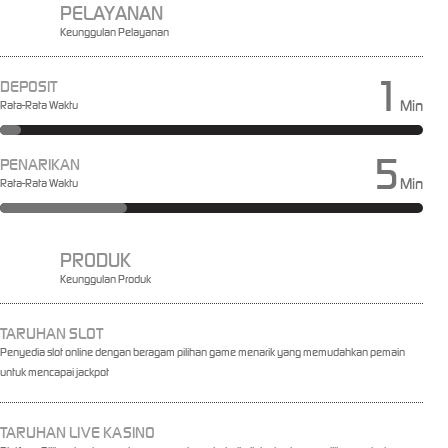
PELAYANAN
Keunggulan Pelayanan
1
DEPOSIT
Min
Rata-Rata Waktu
5
PENARIKAN
Min
Rata-Rata Waktu
PRODUK
Keunggulan Produk
TARUHAN SLOT
Penyedia slot online dengan beragam pilihan game menarik yang memudahkan pemain
untuk mencapai jackpot
TARUHAN LIVE KASINO