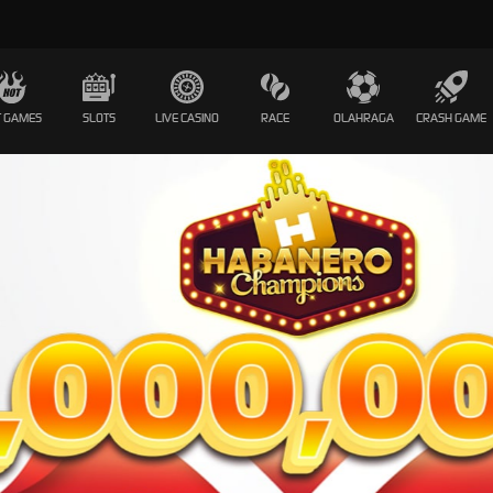
T GAMES
SLOTS
LIVE CASINO
RACE
OLAHRAGA
CRASH GAME