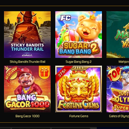
Sticky Bandits Thunder Rail
Sugar Bang Bang 2
Mahjon
Bang Gacor 1000
Fortune Gems
Gates of Olymp