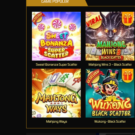
GAME POPULER
Sweet Bonanza Super Scatter
Mahjong Wins 3 – Black Scatter
Mahjong Ways
Wukong - Black Scatter