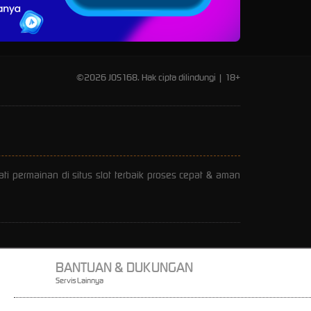
©2026 JOS168. Hak cipta dilindungi | 18+
i permainan di situs slot terbaik proses cepat & aman
BANTUAN & DUKUNGAN
Servis Lainnya