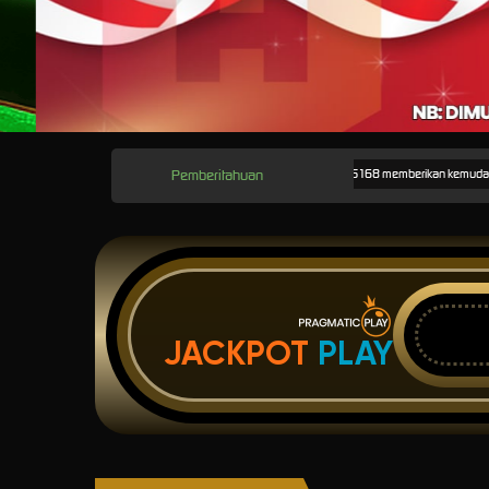
Pemberitahuan
JOS168 memberikan kemudahan akses berm
JACKPOT
PLAY