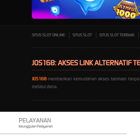
SITUS SLOT ONLINE
SITUS SLOT
SITUS SLOT TERBAIK
JOS168: AKSES LINK ALTERNATIF 
JOS168
memberikan kemudahan akses bermain tanpa bata
melalui dana.
PELAYANAN
Keunggulan Pelayanan