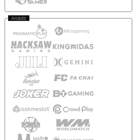
Arcade