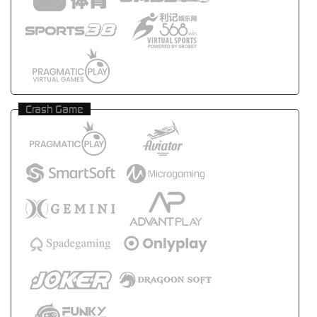
Crash Game