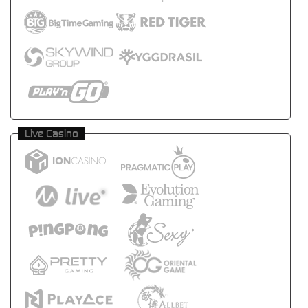
Live Casino