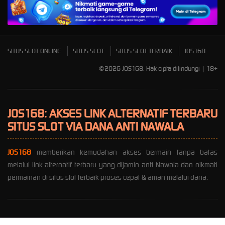
Mahjong Wins 3 – Black
Scatter
SITUS SLOT ONLINE
SITUS SLOT
SITUS SLOT TERBAIK
JOS168
©2026 JOS168. Hak cipta dilindungi | 18+
JOS168: AKSES LINK ALTERNATIF TERBARU
SITUS SLOT VIA DANA ANTI NAWALA
JOS168
memberikan kemudahan akses bermain tanpa batas
melalui link alternatif terbaru yang dijamin anti Nawala dan nikmati
permainan di situs slot terbaik proses cepat & aman melalui dana.