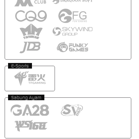
E-Sports
Sabung Ayam