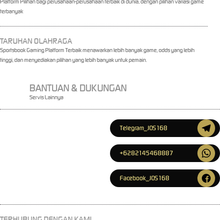
Platform Pilihan bagi perusahaan-perusahaan terbaik di dunia, dengan pilihan variasi game
terbanyak
TARUHAN OLAHRAGA
Sportsbook Gaming Platform Terbaik menawarkan lebih banyak game, odds yang lebih
tinggi, dan menyediakan pilihan yang lebih banyak untuk pemain.
BANTUAN & DUKUNGAN
Servis Lainnya
Telegram_JOS168
+6282145468887
Facebook_JOS168
TERHUBUNG DENGAN KAMI