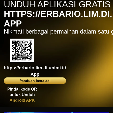
UNDUH APLIKASI GRATIS
IDR
7,914,000.00
Sugar Rush
HTTPS://ERBARIO.LIM.DI.
zeusba****u
IDR
5,076,000.00
APP
Gates of Olympus 1000
Nikmati berbagai permainan dalam satu
kmsu****i
IDR
3,712,000.00
Aztec Gems Deluxe™
hend****2
IDR
3,178,000.00
Gates of Gatot Kaca 1000
https://erbario.lim.di.unimi.it/
zeusba****u
IDR
3,026,000.00
App
Gates of Olympus 1000
Panduan instalasi
zeusba****u
Pindai kode QR
IDR
2,779,500.00
untuk Unduh
Gates of Olympus 1000
Android APK
di****1
IDR
2,664,000.00