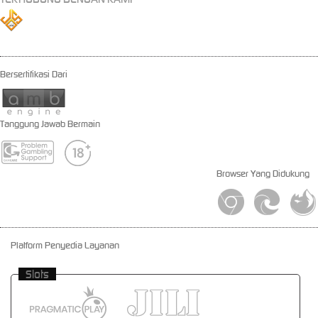
Bersertifikasi Dari
Tanggung Jawab Bermain
Browser Yang Didukung
Platform Penyedia Layanan
Slots