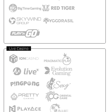
Live Casino