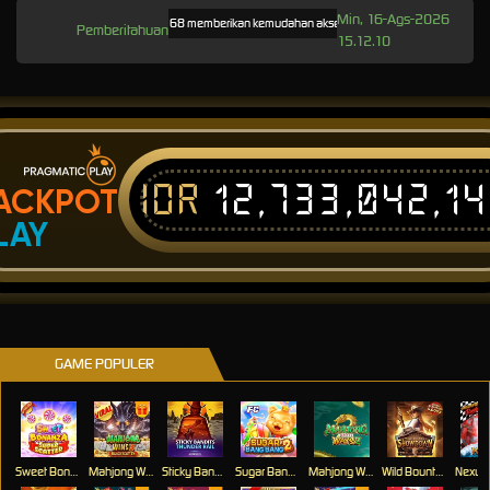
Min, 16-Ags-2026
JOS168 memberikan kemudahan akses bermain tanpa batas melalui link alte
Pemberitahuan
15.12.10
IDR
12,733,042,1
ACKPOT
LAY
GAME POPULER
Sweet Bonanza Super Scatter
Mahjong Wins 3 – Black Scatter
Sticky Bandits Thunder Rail
Sugar Bang Bang 2
Mahjong Ways 2
Wild Bounty Showdown