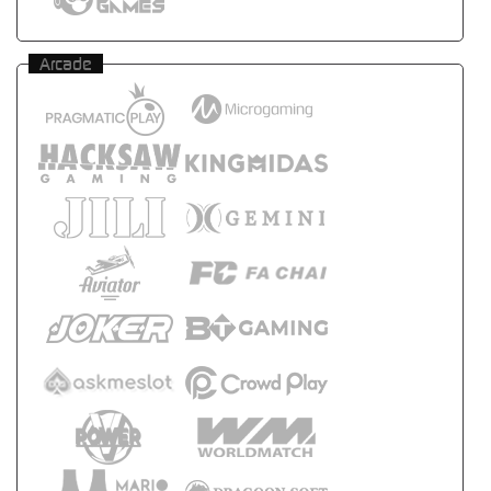
Arcade