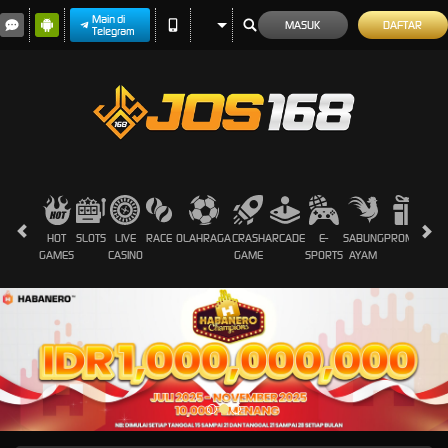
Main di
MASUK
DAFTAR
Telegram
HOT
SLOTS
LIVE
RACE
OLAHRAGA
CRASH
ARCADE
E-
SABUNG
PROMOSI
GAMES
CASINO
GAME
SPORTS
AYAM