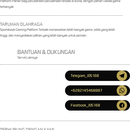
Platform Pilihan bagi perusahaan-perusahaan terbaik di dunia, dengan pilihan variasi game
terbanyak
TARUHAN OLAHRAGA
Sportsbook Gaming Platform Terbaik menawarkan lebih banyak game, odds yang lebih
tinggi, dan menyediakan pilihan yang lebih banyak untuk pemain.
BANTUAN & DUKUNGAN
Servis Lainnya
Telegram_JOS168
+6282145468887
Facebook_JOS168
TERHUBUNG DENGAN KAMI