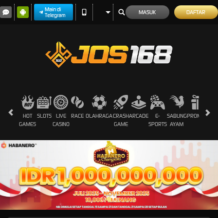
Main di
MASUK
DAFTAR
Telegram
HOT
SLOTS
LIVE
RACE
OLAHRAGA
CRASH
ARCADE
E-
SABUNG
PROMOSI
GAMES
CASINO
GAME
SPORTS
AYAM