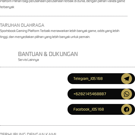
Platform Pilihan bagi perusahaan-perusahaan terbaik di dunia, dengan pilihan variasi game
terbanyak
TARUHAN OLAHRAGA
Sportsbook Gaming Platform Terbaik menawarkan lebih banyak game, odds yang lebih
tinggi, dan menyediakan pilihan yang lebih banyak untuk pemain.
BANTUAN & DUKUNGAN
Servis Lainnya
Telegram_JOS168
+6282145468887
Facebook_JOS168
TERHUBUNG DENGAN KAMI