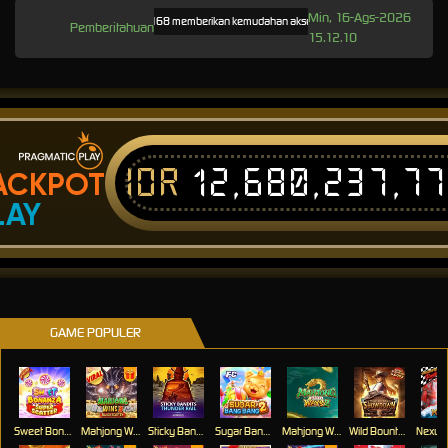
Min, 16-Ags-2026
JOS168 memberikan kemudahan akses bermain tanpa batas melalui link alte
Pemberitahuan
15.12.10
IDR
12,680,237,7
ACKPOT
LAY
GAME POPULER
Sweet Bonanza Super Scatter
Mahjong Wins 3 – Black Scatter
Sticky Bandits Thunder Rail
Sugar Bang Bang 2
Mahjong Ways 2
Wild Bounty Showdown