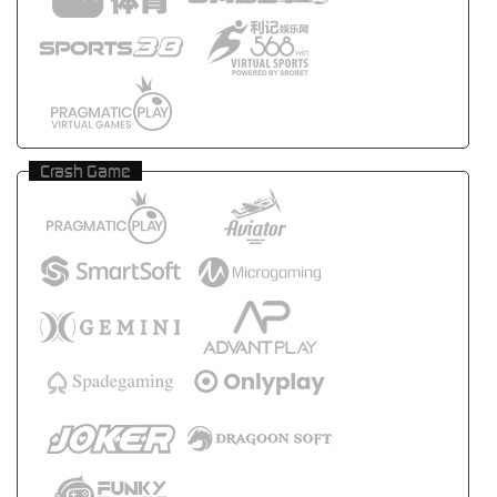
Crash Game