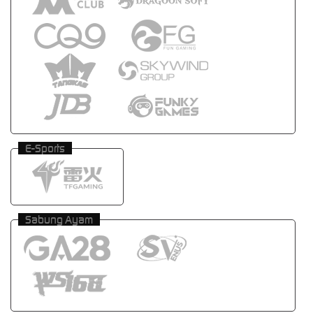
E-Sports
Sabung Ayam