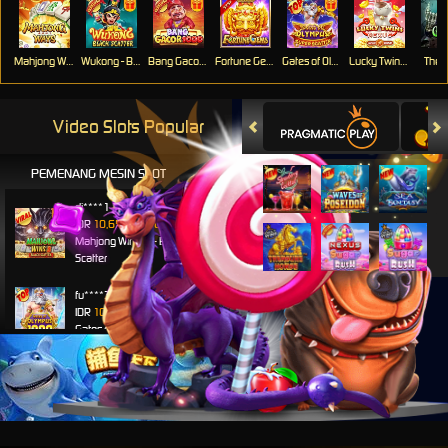
Mahjong Ways
Wukong - Black Scatter
Bang Gacor 1000
Fortune Gems
Gates of Olympus Super Scatter
Lucky Twins Nexus
The 
Video Slots Popular
PEMENANG MESIN SLOT
di****1
IDR
10,653,800.00
Mahjong Wins 3 – Black
Scatter
fu****3
IDR
10,636,880.00
Gates of Olympus 1000
kari****6
IDR
9,602,000.00
Gates of Olympus™
kari****6