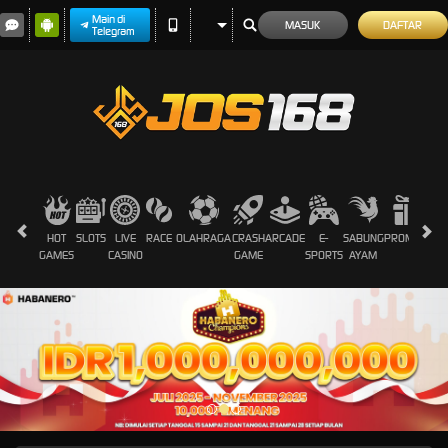
Main di
MASUK
DAFTAR
Telegram
HOT
SLOTS
LIVE
RACE
OLAHRAGA
CRASH
ARCADE
E-
SABUNG
PROMOSI
GAMES
CASINO
GAME
SPORTS
AYAM