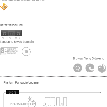
Bersertifikasi Dari
Tanggung Jawab Bermain
Browser Yang Didukung
Platform Penyedia Layanan
Slots