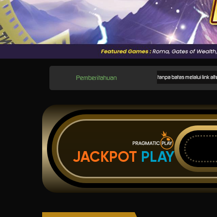
JOS168 memberikan kemudahan akses bermain tanpa batas melalui link alternatif terbar
Pemberitahuan
JACKPOT
PLAY