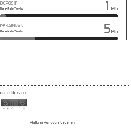
1
DEPOSIT
Min
Rata-Rata Waktu
5
PENARIKAN
Min
Rata-Rata Waktu
Bersertifikasi Dari
Platform Penyedia Layanan