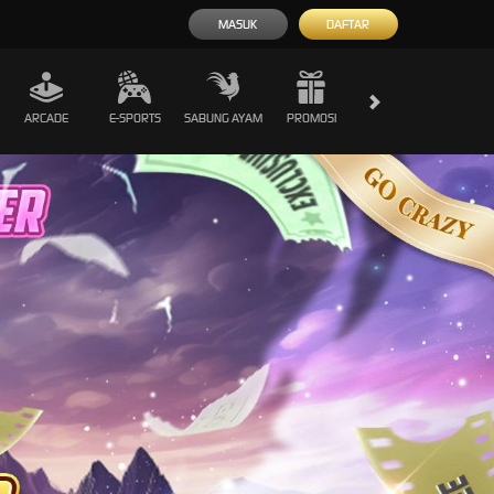
MASUK
DAFTAR
ARCADE
E-SPORTS
SABUNG AYAM
PROMOSI