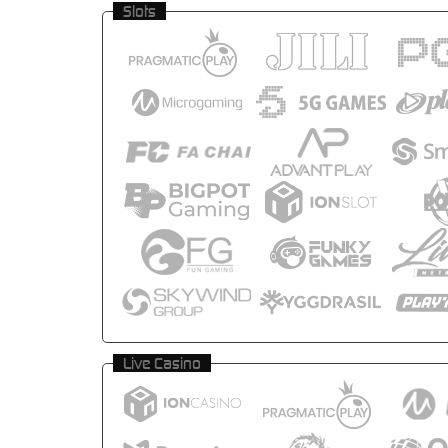
Slots
Live Casino