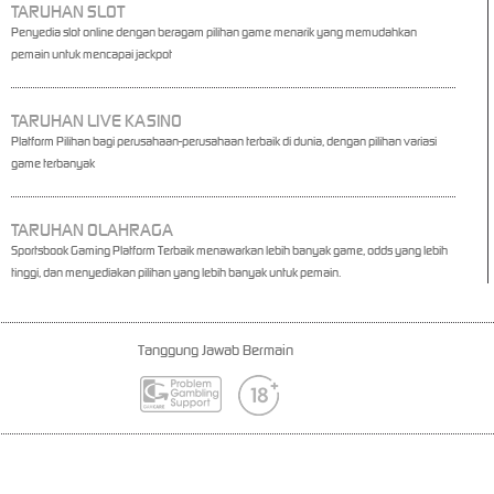
TARUHAN SLOT
Penyedia slot online dengan beragam pilihan game menarik yang memudahkan
pemain untuk mencapai jackpot
TARUHAN LIVE KASINO
Platform Pilihan bagi perusahaan-perusahaan terbaik di dunia, dengan pilihan variasi
game terbanyak
TARUHAN OLAHRAGA
Sportsbook Gaming Platform Terbaik menawarkan lebih banyak game, odds yang lebih
tinggi, dan menyediakan pilihan yang lebih banyak untuk pemain.
Tanggung Jawab Bermain