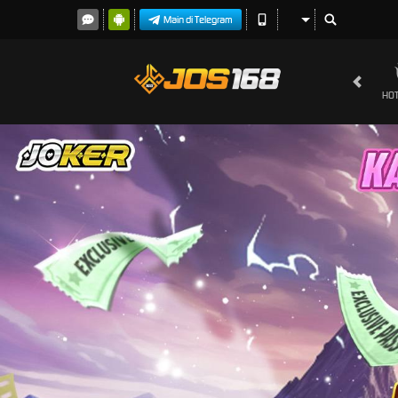
Main di Telegram
HO