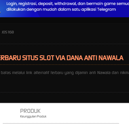
JOS168
TERBARU SITUS SLOT VIA DANA ANTI NAWALA
s melalui link alternatif terbaru yang dijamin anti Nawala dan nikmat
PRODUK
Keunggulan Produk