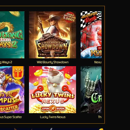
g Ways 2
Wild Bounty Showdown
Nexus Koi Gate
us Super Scatter
Lucky Twins Nexus
The Crypt