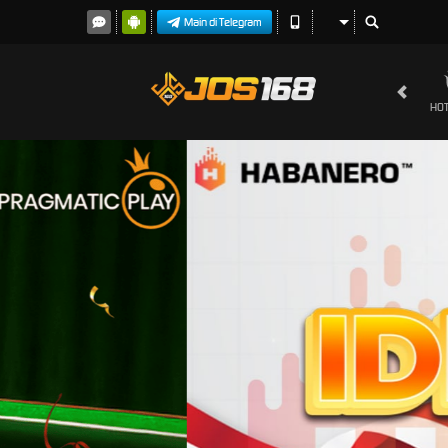
Main di Telegram
HO