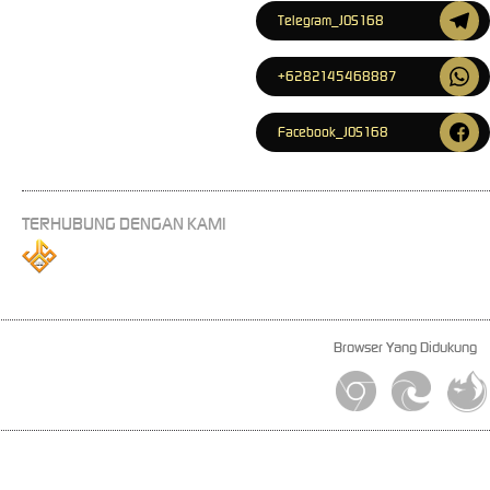
Telegram_JOS168
+6282145468887
Facebook_JOS168
TERHUBUNG DENGAN KAMI
Browser Yang Didukung