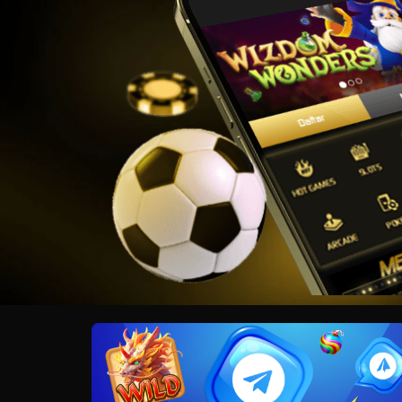
kmsu****i
IDR
3,712,000.00
Aztec Gems Deluxe™
hend****2
IDR
3,178,000.00
Gates of Gatot Kaca 1000
zeusba****u
IDR
3,026,000.00
Gates of Olympus 1000
zeusba****u
IDR
2,779,500.00
Gates of Olympus 1000
di****1
IDR
2,664,000.00
Mahjong Wins 3 – Black
Scatter