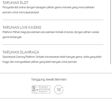
TARUHAN SLOT
Penyedia slot online dengan beragam pilihan game menarik yang memudahkan
pemain untuk mencapai jackpot
TARUHAN LIVE KASINO
Platform Pilihan bagi perusahaan-perusahaan terbaik di dunia, dengan pilihan variasi
game terbanyak
TARUHAN OLAHRAGA
Sportsbook Gaming Platform Terbaik menawarkan lebih banyak game, odds yang lebih
tinggi, dan menyediakan pilihan yang lebih banyak untuk pemain.
Tanggung Jawab Bermain