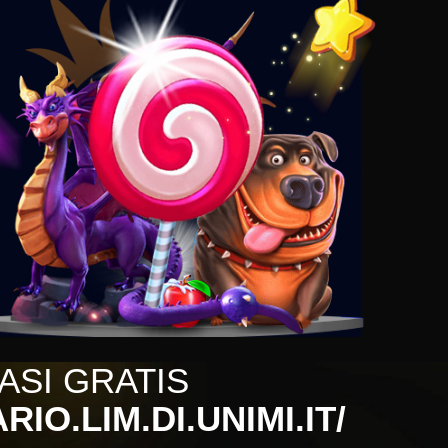
ASI GRATIS
RIO.LIM.DI.UNIMI.IT/