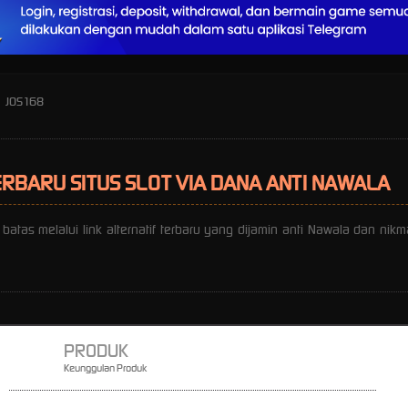
JOS168
TERBARU SITUS SLOT VIA DANA ANTI NAWALA
s melalui link alternatif terbaru yang dijamin anti Nawala dan nikmat
PRODUK
Keunggulan Produk