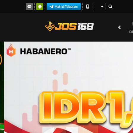
Main di Telegram
HO