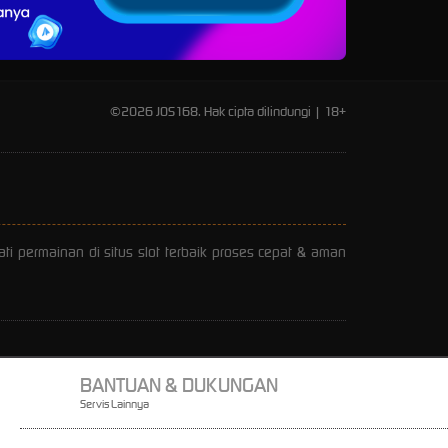
©2026 JOS168. Hak cipta dilindungi | 18+
i permainan di situs slot terbaik proses cepat & aman
BANTUAN & DUKUNGAN
Servis Lainnya