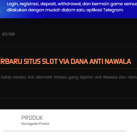
JOS168
TERBARU SITUS SLOT VIA DANA ANTI NAWALA
s melalui link alternatif terbaru yang dijamin anti Nawala dan nikmat
PRODUK
Keunggulan Produk