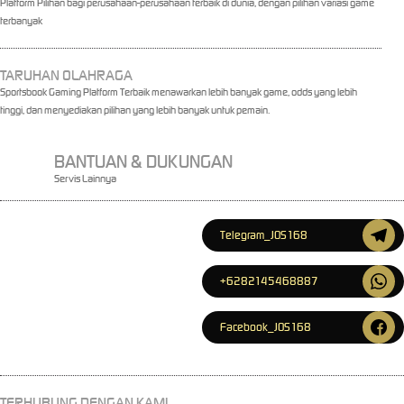
Platform Pilihan bagi perusahaan-perusahaan terbaik di dunia, dengan pilihan variasi game
terbanyak
TARUHAN OLAHRAGA
Sportsbook Gaming Platform Terbaik menawarkan lebih banyak game, odds yang lebih
tinggi, dan menyediakan pilihan yang lebih banyak untuk pemain.
BANTUAN & DUKUNGAN
Servis Lainnya
Telegram_JOS168
+6282145468887
Facebook_JOS168
TERHUBUNG DENGAN KAMI