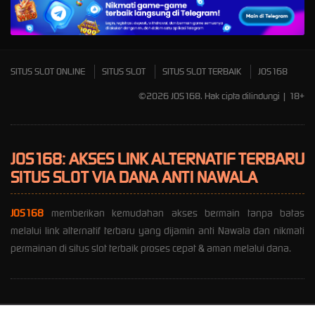
Mahjong Wins 3 – Black
Scatter
SITUS SLOT ONLINE
SITUS SLOT
SITUS SLOT TERBAIK
JOS168
©2026 JOS168. Hak cipta dilindungi | 18+
JOS168: AKSES LINK ALTERNATIF TERBARU
SITUS SLOT VIA DANA ANTI NAWALA
JOS168
memberikan kemudahan akses bermain tanpa batas
melalui link alternatif terbaru yang dijamin anti Nawala dan nikmati
permainan di situs slot terbaik proses cepat & aman melalui dana.