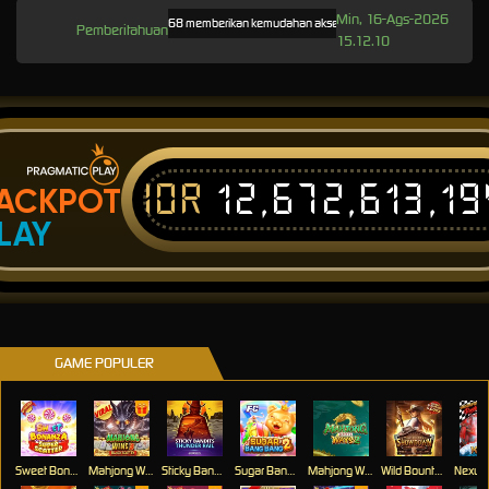
Min, 16-Ags-2026
JOS168 memberikan kemudahan akses bermain tanpa batas melalui link alter
Pemberitahuan
15.12.10
IDR
12,672,613,1
ACKPOT
LAY
GAME POPULER
Sweet Bonanza Super Scatter
Mahjong Wins 3 – Black Scatter
Sticky Bandits Thunder Rail
Sugar Bang Bang 2
Mahjong Ways 2
Wild Bounty Showdown