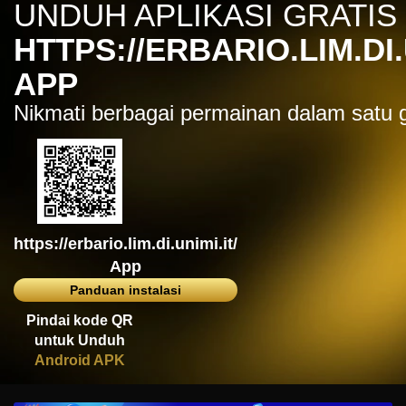
UNDUH APLIKASI GRATIS
IDR
7,914,000.00
Sugar Rush
HTTPS://ERBARIO.LIM.DI.
zeusba****u
IDR
5,076,000.00
APP
Gates of Olympus 1000
Nikmati berbagai permainan dalam satu
kmsu****i
IDR
3,712,000.00
Aztec Gems Deluxe™
hend****2
IDR
3,178,000.00
Gates of Gatot Kaca 1000
https://erbario.lim.di.unimi.it/
zeusba****u
IDR
3,026,000.00
App
Gates of Olympus 1000
Panduan instalasi
zeusba****u
Pindai kode QR
IDR
2,779,500.00
untuk Unduh
Gates of Olympus 1000
Android APK
di****1
IDR
2,664,000.00