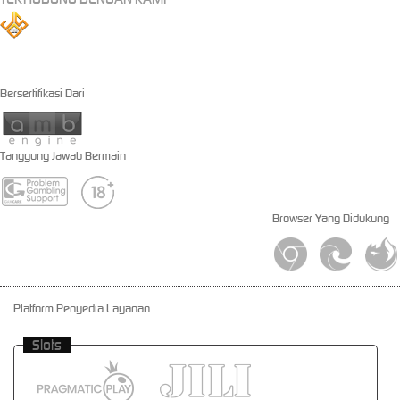
Bersertifikasi Dari
Tanggung Jawab Bermain
Browser Yang Didukung
Platform Penyedia Layanan
Slots