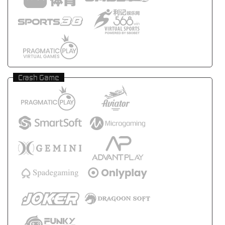
Crash Game