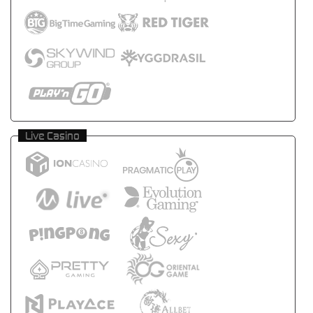
Live Casino