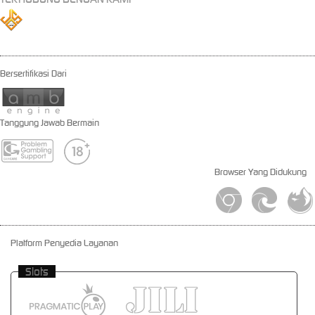
Bersertifikasi Dari
Tanggung Jawab Bermain
Browser Yang Didukung
Platform Penyedia Layanan
Slots