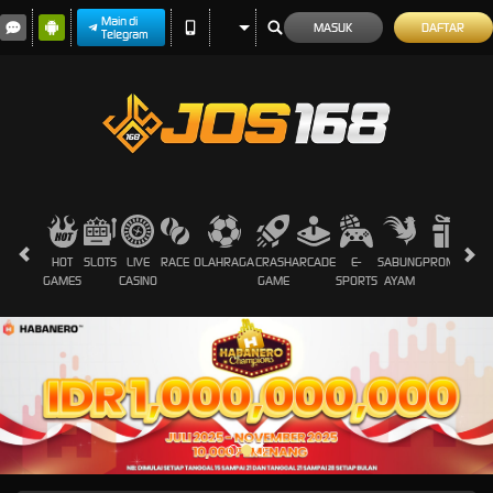
Main di
MASUK
DAFTAR
Telegram
HOT
SLOTS
LIVE
RACE
OLAHRAGA
CRASH
ARCADE
E-
SABUNG
PROMOSI
GAMES
CASINO
GAME
SPORTS
AYAM