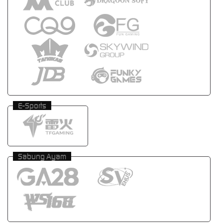
E-Sports
Sabung Ayam