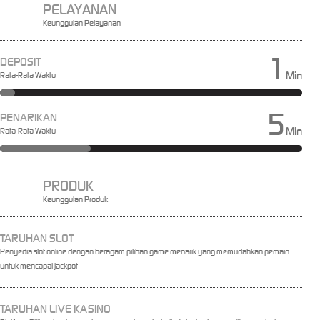
PELAYANAN
Keunggulan Pelayanan
1
DEPOSIT
Min
Rata-Rata Waktu
5
PENARIKAN
Min
Rata-Rata Waktu
PRODUK
Keunggulan Produk
TARUHAN SLOT
Penyedia slot online dengan beragam pilihan game menarik yang memudahkan pemain
untuk mencapai jackpot
TARUHAN LIVE KASINO