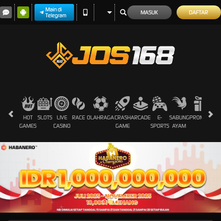
Main di
MASUK
DAFTAR
Telegram
HOT
SLOTS
LIVE
RACE
OLAHRAGA
CRASH
ARCADE
E-
SABUNG
PROMOSI
GAMES
CASINO
GAME
SPORTS
AYAM