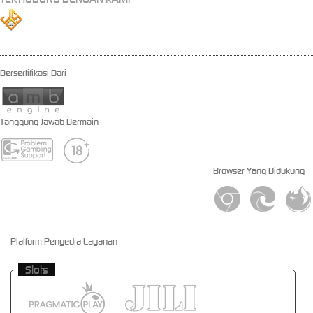
Bersertifikasi Dari
Tanggung Jawab Bermain
Browser Yang Didukung
Platform Penyedia Layanan
Slots