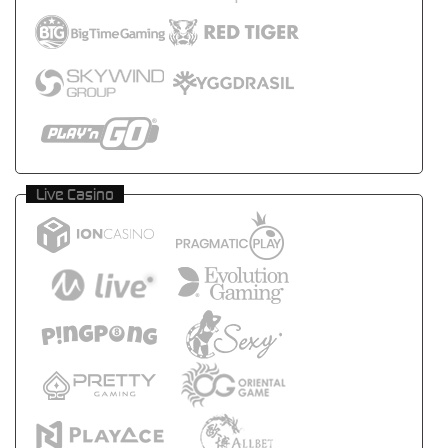
Live Casino