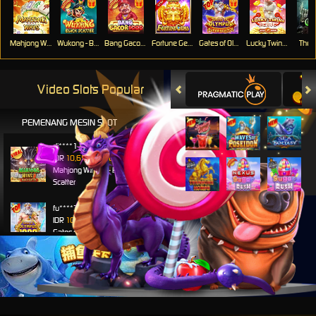
Mahjong Ways
Wukong - Black Scatter
Bang Gacor 1000
Fortune Gems
Gates of Olympus Super Scatter
Lucky Twins Nexus
The 
Video Slots Popular
PEMENANG MESIN SLOT
di****1
IDR
10,653,800.00
Mahjong Wins 3 – Black
Scatter
fu****3
IDR
10,636,880.00
Gates of Olympus 1000
kari****6
IDR
9,602,000.00
Gates of Olympus™
kari****6