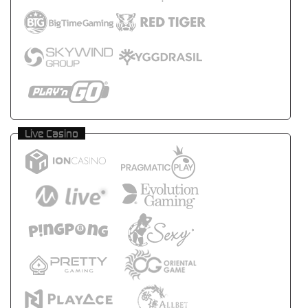
Live Casino