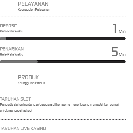
PELAYANAN
Keunggulan Pelayanan
1
DEPOSIT
Min
Rata-Rata Waktu
5
PENARIKAN
Min
Rata-Rata Waktu
PRODUK
Keunggulan Produk
TARUHAN SLOT
Penyedia slot online dengan beragam pilihan game menarik yang memudahkan pemain
untuk mencapai jackpot
TARUHAN LIVE KASINO