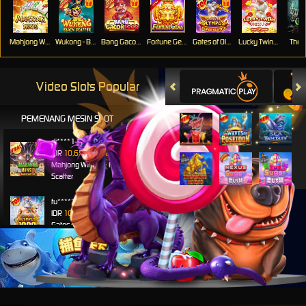
Mahjong Ways
Wukong - Black Scatter
Bang Gacor 1000
Fortune Gems
Gates of Olympus Super Scatter
Lucky Twins Nexus
The 
Video Slots Popular
PEMENANG MESIN SLOT
di****1
IDR
10,653,800.00
Mahjong Wins 3 – Black
Scatter
fu****3
IDR
10,636,880.00
Gates of Olympus 1000
kari****6
IDR
9,602,000.00
Gates of Olympus™
kari****6