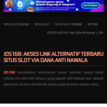
Mahjong Wins 3 – Black
Scatter
SITUS SLOT ONLINE
SITUS SLOT
SITUS SLOT TERBAIK
JOS168
©2026 JOS168. Hak cipta dilindungi | 18+
JOS168: AKSES LINK ALTERNATIF TERBARU
SITUS SLOT VIA DANA ANTI NAWALA
JOS168
memberikan kemudahan akses bermain tanpa batas
melalui link alternatif terbaru yang dijamin anti Nawala dan nikmati
permainan di situs slot terbaik proses cepat & aman melalui dana.