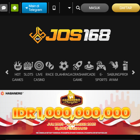
Main di
MASUK
DAFTAR
Telegram
HOT
SLOTS
LIVE
RACE
OLAHRAGA
CRASH
ARCADE
E-
SABUNG
PROMOSI
GAMES
CASINO
GAME
SPORTS
AYAM