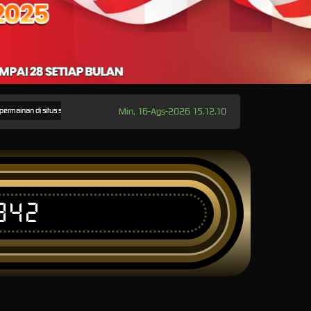
i situs slot terbaik proses cepat & aman melalui dana.
Min, 16-Ags-2026 15.12.10
Info Pemeliharaan: Server Game Mini
,842