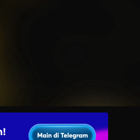
https://erbar
Pandu
Pindai kod
untuk Un
Android 