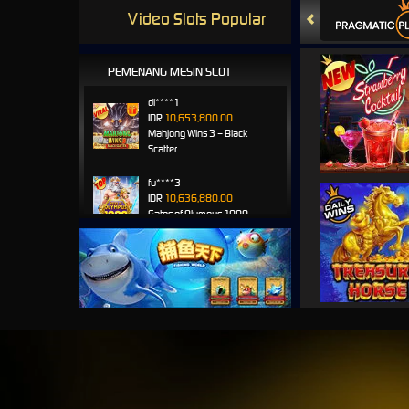
Video Slots Popular
PEMENANG MESIN SLOT
di****1
IDR
10,653,800.00
Mahjong Wins 3 – Black
Scatter
fu****3
IDR
10,636,880.00
Gates of Olympus 1000
kari****6
IDR
9,602,000.00
Gates of Olympus™
kari****6
IDR
7,914,000.00
Sugar Rush
zeusba****u
IDR
5,076,000.00
Gates of Olympus 1000