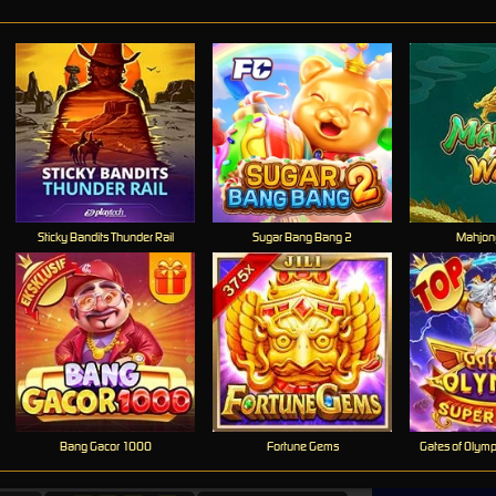
Sticky Bandits Thunder Rail
Sugar Bang Bang 2
Mahjon
Bang Gacor 1000
Fortune Gems
Gates of Olymp