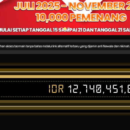
ain tanpa batas melalui link alternatif terbaru yang dijamin anti Nawala dan nikmati permainan d
IDR
12,740,451