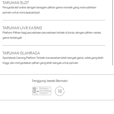
TARUHAN SLOT
Penyedia slot online dengan beragam pilihan game menarik yang memudahkan
pemain untuk mencapai jackpot
TARUHAN LIVE KASINO
Platform Pilihan bagi perusahaan-perusahaan terbaik di dunia, dengan pilihan variasi
game terbanyak
TARUHAN OLAHRAGA
Sportsbook Gaming Platform Terbaik menawarkan lebih banyak game, odds yang lebih
tinggi, dan menyediakan pilihan yang lebih banyak untuk pemain.
Tanggung Jawab Bermain