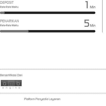
1
DEPOSIT
Min
Rata-Rata Waktu
5
PENARIKAN
Min
Rata-Rata Waktu
Bersertifikasi Dari
Platform Penyedia Layanan