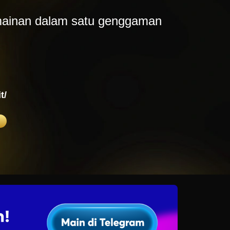
mainan dalam satu genggaman
t/