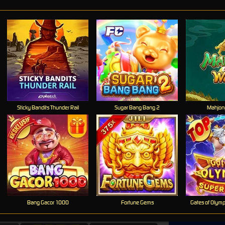
Sticky Bandits Thunder Rail
Sugar Bang Bang 2
Mahjon
Bang Gacor 1000
Fortune Gems
Gates of Olymp