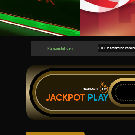
Pemberitahuan
JOS168 memberikan kemudahan akses ber
JACKPOT
PLAY