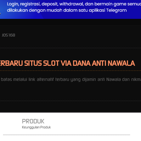
JOS168
TERBARU SITUS SLOT VIA DANA ANTI NAWALA
s melalui link alternatif terbaru yang dijamin anti Nawala dan nikmat
PRODUK
Keunggulan Produk