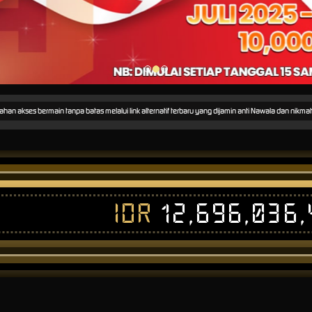
main tanpa batas melalui link alternatif terbaru yang dijamin anti Nawala dan nikmati permainan
IDR
12,696,036