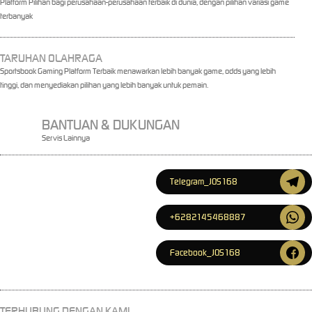
Platform Pilihan bagi perusahaan-perusahaan terbaik di dunia, dengan pilihan variasi game
terbanyak
TARUHAN OLAHRAGA
Sportsbook Gaming Platform Terbaik menawarkan lebih banyak game, odds yang lebih
tinggi, dan menyediakan pilihan yang lebih banyak untuk pemain.
BANTUAN & DUKUNGAN
Servis Lainnya
Telegram_JOS168
+6282145468887
Facebook_JOS168
TERHUBUNG DENGAN KAMI