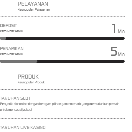
PELAYANAN
Keunggulan Pelayanan
1
DEPOSIT
Min
Rata-Rata Waktu
5
PENARIKAN
Min
Rata-Rata Waktu
PRODUK
Keunggulan Produk
TARUHAN SLOT
Penyedia slot online dengan beragam pilihan game menarik yang memudahkan pemain
untuk mencapai jackpot
TARUHAN LIVE KASINO