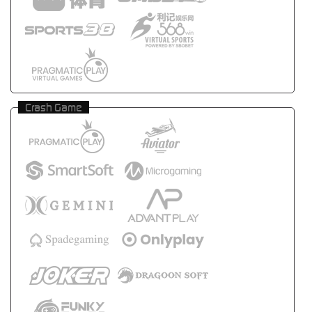
Crash Game