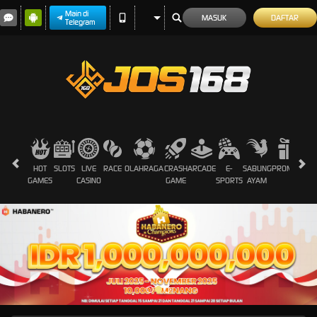
Main di
MASUK
DAFTAR
Telegram
HOT
SLOTS
LIVE
RACE
OLAHRAGA
CRASH
ARCADE
E-
SABUNG
PROMOSI
GAMES
CASINO
GAME
SPORTS
AYAM