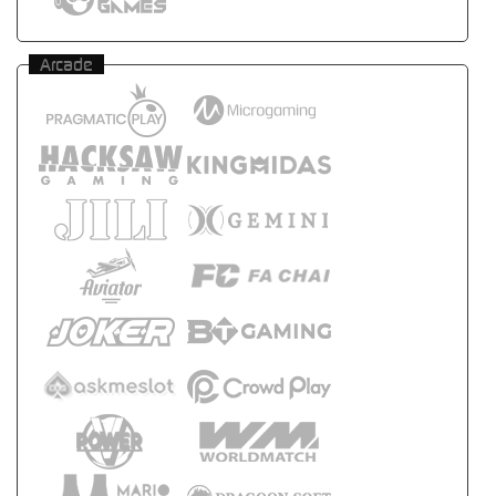
Arcade