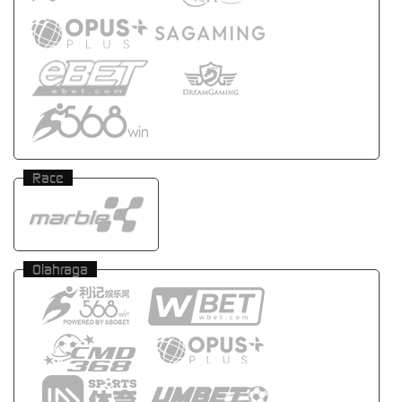
Race
Olahraga