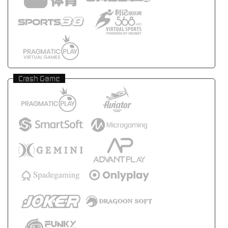
Crash Game