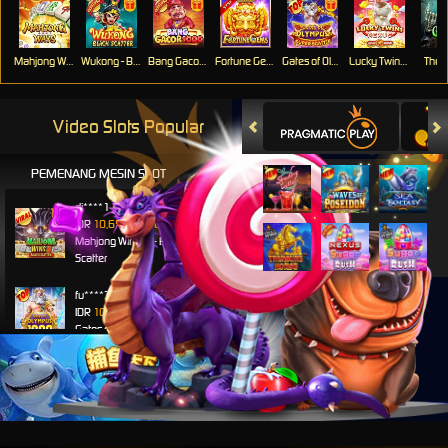
Mahjong Ways
Wukong - Black Scatter
Bang Gacor 1000
Fortune Gems
Gates of Olympus Super Scatter
Lucky Twins Nexus
The 
Video Slots Popular
PEMENANG MESIN SLOT
di****1
IDR
10,653,800.00
Mahjong Wins 3 – Black
Scatter
fu****3
IDR
10,636,880.00
Gates of Olympus 1000
kari****6
IDR
9,602,000.00
Gates of Olympus™
kari****6