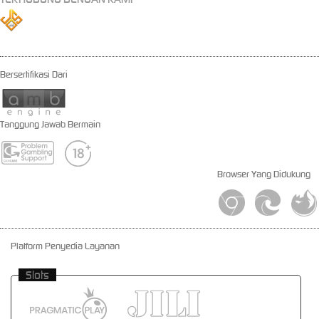
Bersertifikasi Dari
Tanggung Jawab Bermain
Browser Yang Didukung
Platform Penyedia Layanan
Slots