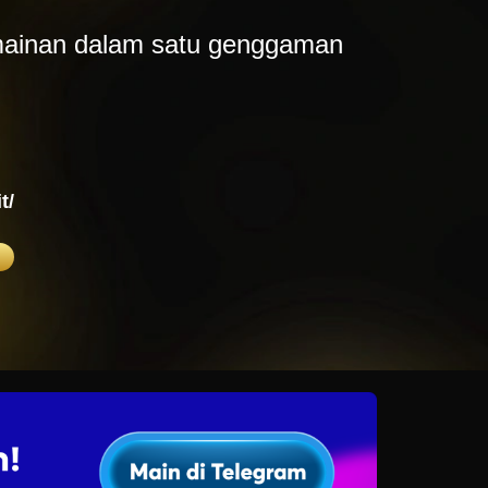
mainan dalam satu genggaman
t/