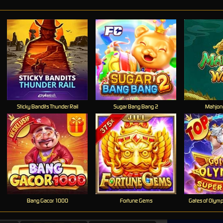
Sticky Bandits Thunder Rail
Sugar Bang Bang 2
Mahjon
Bang Gacor 1000
Fortune Gems
Gates of Olymp