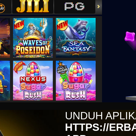
UNDUH APLIK
HTTPS://ERBA