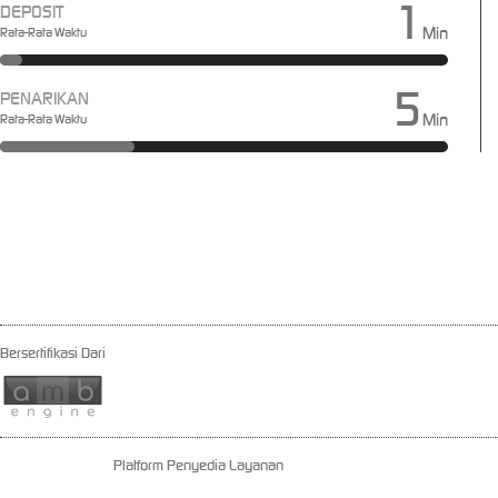
1
DEPOSIT
Min
Rata-Rata Waktu
5
PENARIKAN
Min
Rata-Rata Waktu
Bersertifikasi Dari
Platform Penyedia Layanan