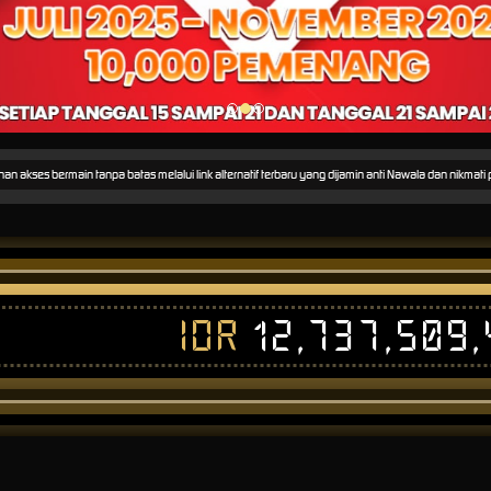
ain tanpa batas melalui link alternatif terbaru yang dijamin anti Nawala dan nikmati permainan 
IDR
12,737,509