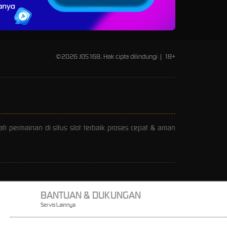
©2026 JOS168. Hak cipta dilindungi | 18+
i permainan di situs slot terbaik proses cepat & aman
BANTUAN & DUKUNGAN
Servis Lainnya